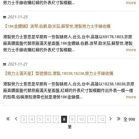
勞力士手錶收購紅蟳的外表尺寸製模翻...
more
2021-11-25
【18K金鑽錶】浪琴,伯爵,歐米茄,蘇黎世,港製勞力士手錶收購
港製勞力士意思是早期有ㄧ些製錶商人,台北,台中,高雄以69178,1803,非原
廠真鑽面盤代替原廠滿天星面盤,18K金鑽錶,伯爵,浪琴,歐米茄,蘇黎世,港製
勞力士手錶收購紅蟳的外表尺寸製模翻...
more
2021-11-21
【勞力士滿天星】型號價位,港製,18038,18238,勞力士手錶收購
港製勞力士意思是早期有ㄧ些製錶商人,台北,台中,高雄以18238,18038,非原
廠真鑽面盤代替原廠滿天星面盤,紅蟳的外表尺寸製模翻作出外表一模一樣
的殼帶,俗稱港殼港帶也就是港勞18K金錶價...
more
3
4
5
6
7
8
9
10
11
12
全 998
筆