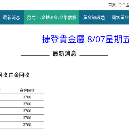
首頁
今日
最新消息
勞力士.金錶.K金.金幣估價
黃金知識通
顧客黃金
捷登貴金屬 8/07星期五 金
最新消息
回收,白金回收
收
白金回收
3700
3700
3700
3700
3700