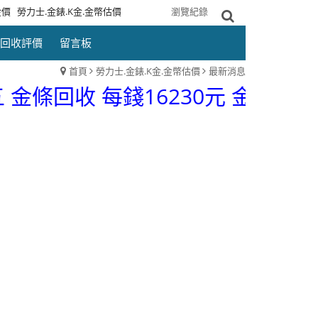
金價
勞力士.金錶.K金.金幣估價
網站導覽
瀏覽紀錄
回收評價
留言板
首頁
勞力士.金錶.K金.金幣估價
最新消息
條回收 每錢16230元 金幣回收 每錢1