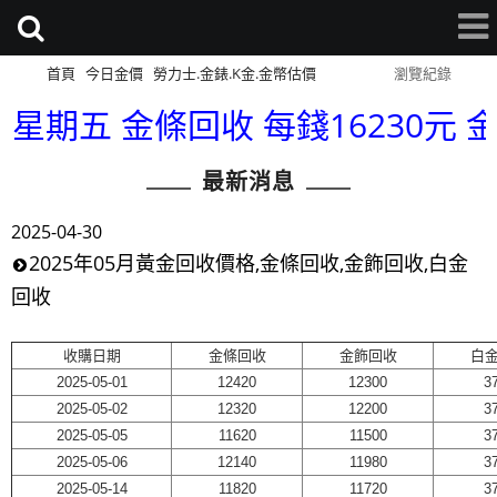
首頁
今日金價
勞力士.金錶.K金.金幣估價
網站導覽
瀏覽紀錄
星期五 金條回收 每錢16230元 金幣
最新消息
2025-04-30
2025年05月黃金回收價格,金條回收,金飾回收,白金
回收
收購日期
金條回收
金飾回收
白
2025-05-01
12420
12300
3
2025-05-02
12320
12200
3
2025-05-05
11620
11500
3
2025-05-06
12140
11980
3
2025-05-14
11820
11720
3