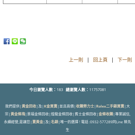
上一則
|
回上頁
|
下一則
今日瀏覽人數：
183
總瀏覽人數：
11757081
我們提供|
黃金回收
|及|
K金買賣
|並且高價|
收購勞力士
|
Rolex二手錶買賣
|大
宗|
黃金條塊
|景福金條回收|煌龍金條回收|賓士金條回收|
金條收購
|專業誠信,
永續經營,是讓您|
賣黃金
|及|
名錶
|唯一的選擇 ! 電話 :0932-577289同Line 蔡先
生