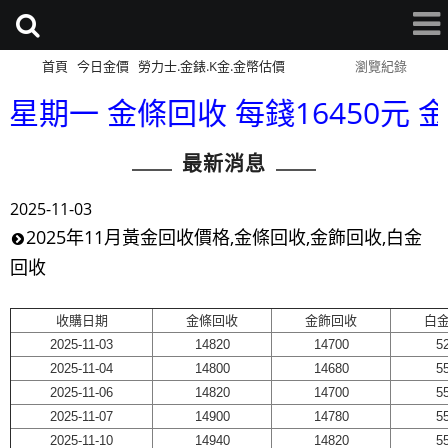
首頁
今日金價
勞力士.金錶.K金.金幣估價
網站導覽
瀏覽紀錄
星期一 金條回收 每錢16450元 金幣回
最新消息
2025-11-03
2025年11月黃金回收價格,金條回收,金飾回收,白金
回收
收購日期
金條回收
金飾回收
白
2025-11-03
14820
14700
5
2025-11-04
14800
14680
5
2025-11-06
14820
14700
5
2025-11-07
14900
14780
5
2025-11-10
14940
14820
5