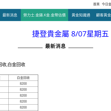
首頁
今日
最新消息
勞力士.金錶.K金.金幣估價
黃金知識通
顧客黃金
捷登貴金屬 8/07星期五 金
最新消息
回收,白金回收
收
白金回收
8200
8200
8200
8200
8200