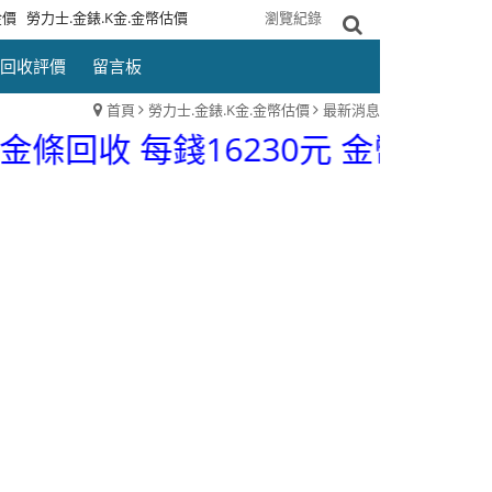
金價
勞力士.金錶.K金.金幣估價
網站導覽
瀏覽紀錄
回收評價
留言板
首頁
勞力士.金錶.K金.金幣估價
最新消息
條回收 每錢16230元 金幣回收 每錢1