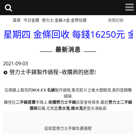
首頁
今日金價
勞力士.金錶.K金.金幣估價
網站導覽
瀏覽紀錄
星期四 金條回收 每錢16250元 金幣
最新消息
2021-09-03
勞力士手錶製作過程~收購商的迷思!
ROLEX 名錶
在網路上看到的
製作過程,看完影片之後大開眼見,真的是精雕
細琢,
二手錶買賣
收購勞力士手錶
勞力士二手錶
難怪在
市場上,
店家會有很多,最近
價格
黑水鬼
綠水鬼
狂飆,尤其是
;
更是水漲船高
這就是勞力士手錶生產過程