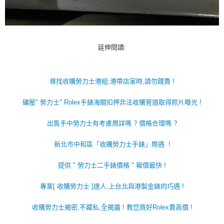
延伸閱讀:
尋找收購勞力士港組;港帶店家時,請勿踐賣 !
碾壓" 勞力士" Rolex手錶海關扣押非法收購管道取得照片曝光 !
出售手中勞力士有考慮周詳嗎 ? 價格合理嗎 ?
新北市中和區「收購勞力士手錶」際遇 !
提供 " 勞力士二手錶價格 " 報價最快 !
專業[ 收購勞力士 ]達人,上台北與港製金錶的巧遇 !
收購勞力士揭密,不藏私,全揭露 ! 教您買好Rolex賣高價 !