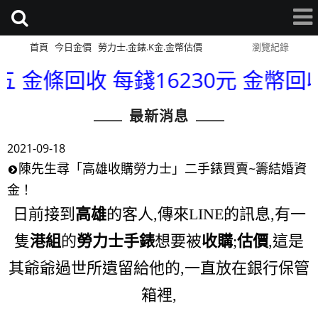
首頁
今日金價
勞力士.金錶.K金.金幣估價
網站導覽
瀏覽紀錄
回收 每錢16230元 金幣回收 每錢16
最新消息
2021-09-18
陳先生尋「高雄收購勞力士」二手錶買賣~籌結婚資
金！
日前接到
高雄
的客人,傳來LINE的訊息,有一
隻
港組
的
勞力士手錶
想要被
收購
;
估價
,這是
其爺爺過世所遺留給他的,一直放在銀行保管
箱裡,