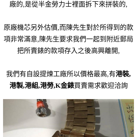
廠的,是從半金勞力士裡面拆下來拼裝的,
原廠機芯另外估價,而陳先生對於所得到的款
項非常滿意,陳先生要求我們一起到附近郵局
把所賣錶的款項存入之後高興離開,
我們有自設提煉工廠所以價格最高,有
港裝,
港製,港組,港勞,K金錶
買賣需求歡迎洽詢