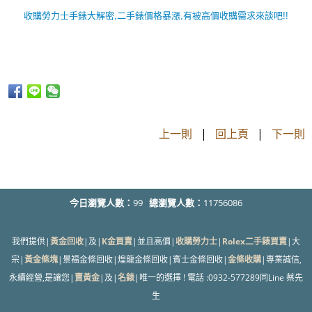
收購勞力士手錶大解密,二手錶價格暴漲,有被高價收購需求來談吧!!
上一則
|
回上頁
|
下一則
今日瀏覽人數：
99
總瀏覽人數：
11756086
我們提供|
黃金回收
|及|
K金買賣
|並且高價|
收購勞力士
|
Rolex二手錶買賣
|大
宗|
黃金條塊
|景福金條回收|煌龍金條回收|賓士金條回收|
金條收購
|專業誠信,
永續經營,是讓您|
賣黃金
|及|
名錶
|唯一的選擇 ! 電話 :0932-577289同Line 蔡先
生