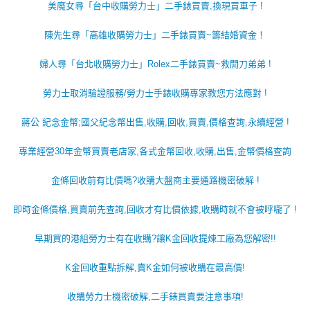
美魔女尋「台中收購勞力士」二手錶買賣,換現買車子 !
陳先生尋「高雄收購勞力士」二手錶買賣~籌結婚資金！
婦人尋「台北收購勞力士」Rolex二手錶買賣~救開刀弟弟 !
勞力士取消驗證服務/勞力士手錶收購專家教您方法應對 !
蔣公 紀念金幣;國父紀念幣出售,收購,回收,買賣,價格查詢,永續經營 !
專業經營30年金幣買賣老店家,各式金幣回收,收購,出售,金幣價格查詢
金條回收前有比價嗎?收購大盤商主要通路機密破解 !
即時金條價格,買賣前先查詢,回收才有比價依據,收購時就不會被呼嚨了 !
早期買的港組勞力士有在收購?讓K金回收提煉工廠為您解密!!
K金回收重點拆解,賣K金如何被收購在最高價!
收購勞力士機密破解,二手錶買賣要注意事項!