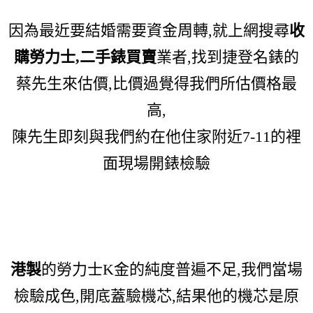
因為最近要結婚需要資金周轉,
就上網搜尋
收
購勞力士,二手錶買賣
業者,找到捷
登名錶的
蔡先生來估價,比價過覺得我們所估價格最
高,
陳先生
即刻與我們約在他住家附近7-11的裡
面現場開錶檢驗
港製
的勞力士K金的純度普遍不足,我們當場
檢驗成色,開底蓋驗機芯,結果他的機芯是原