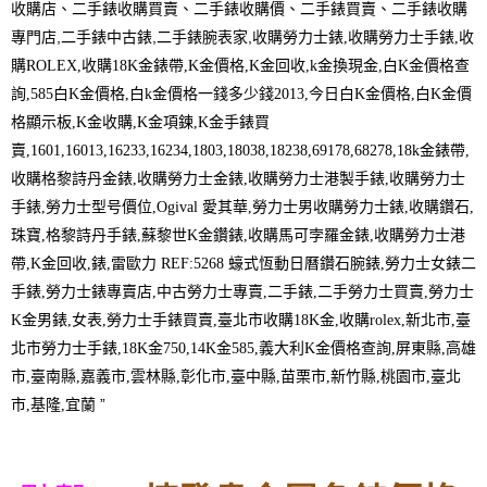
收購店、二手錶收購買賣、二手錶收購價、二手錶買賣、二手錶收購
專門店,二手錶中古錶,二手錶腕表家,
收購勞力士錶,收購勞力士手錶,收
購ROLEX,收購18K金錶帶,K金價格,K金回收,k金換現金,白K金價格查
詢,585白K金價格,白k金價格一錢多少錢2013,今日白K金價格,白K金價
格顯示板,K金收購,K金項鍊,K金手錶買
賣,1601,16013,16233,16234,1803,18038,18238,69178,68278,18k金錶帶,
收購格黎詩丹金錶,收購勞力士金錶,收購勞力士港製手錶,收購勞力士
手錶,勞力士型号價位,Ogival 愛其華,勞力士男收購勞力士錶,收購鑽石,
珠寶,格黎詩丹手錶,蘇黎世K金鑽錶,收購馬可孛羅金錶,收購勞力士港
帶,K金回收,錶,雷歐力 REF:5268 蠔式恆動日曆鑽石腕錶,勞力士女錶二
手錶,勞力士錶專賣店,中古勞力士專賣,二手錶,二手勞力士買賣,勞力士
K金男錶,女表,勞力士手錶買賣,臺北市收購18K金,收購rolex,新北市,臺
北市勞力士手錶,18K金750,14K金585,義大利K金價格查詢,屏東縣,高雄
市,臺南縣,嘉義市,雲林縣,彰化市,臺中縣,苗栗市,新竹縣,桃園市,臺北
市,基隆,宜蘭