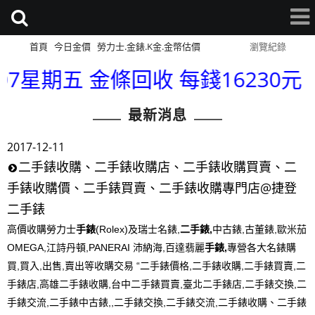
首頁
今日金價
勞力士.金錶.K金.金幣估價
網站導覽
瀏覽紀錄
7星期五 金條回收 每錢16230元 金幣
最新消息
2017-12-11
二手錶收購、二手錶收購店、二手錶收購買賣、二
手錶收購價、二手錶買賣、二手錶收購專門店@捷登
二手錶
高價收購勞力士
手錶
(Rolex)及瑞士名錶,
二手錶,
中古錶,古董錶,歐米茄
OMEGA,江詩丹頓,PANERAI 沛納海,百達翡麗
手錶,
專營各大名錶購
買,買入,出售,賣出等收購交易
二手錶價格,二手錶收購,二手錶買賣,二
手錶店,高雄二手錶收購,台中二手錶買賣,臺北二手錶店,二手錶交換,二
手錶交流,二手錶中古錶,,二手錶交換,二手錶交流,二手錶收購、二手錶