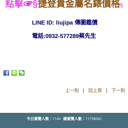
點擊
☞
§
捷登貴金屬名錶價格
§
LINE ID: liujipa 傳圖鑑價
電話:0932-577289蔡先生
上一則
|
回上頁
|
下一則
今日瀏覽人數：
1144
總瀏覽人數：
11758042