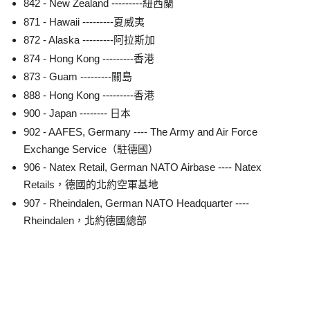
842 - New Zealand ---------紐西蘭
871 - Hawaii ---------夏威夷
872 - Alaska ---------阿拉斯加
874 - Hong Kong ---------香港
873 - Guam ---------關島
888 - Hong Kong ---------香港
900 - Japan -------- 日本
902 - AAFES, Germany ---- The Army and Air Force
Exchange Service（駐德國）
906 - Natex Retail, German NATO Airbase ---- Natex
Retails，德國的北約空軍基地
907 - Rheindalen, German NATO Headquarter ----
Rheindalen，北約德國總部