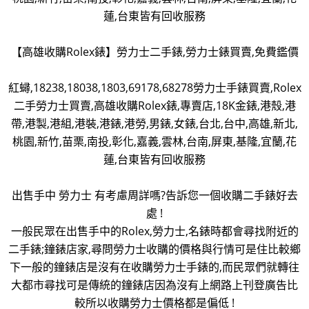
蓮,台東皆有回收服務
【高雄收購Rolex錶】勞力士二手錶,勞力士錶買賣,免費鑑價
紅蟳,18238,18038,1803,69178,68278勞力士手錶買賣,Rolex
二手勞力士買賣,高雄收購Rolex錶,專賣店,18K金錶,港殼,港
帶,港製,港組,港裝,港錶,港勞,男錶,女錶,台北,台中,高雄,新北,
桃園,新竹,苗栗,南投,彰化,嘉義,雲林,台南,屏東,基隆,宜蘭,花
蓮,台東皆有回收服務
出售手中 勞力士 有考慮周詳嗎?告訴您一個收購二手錶好去
處 !
一般民眾在出售手中的Rolex,勞力士,名錶時都會尋找附近的
二手錶;鐘錶店家,尋問勞力士收購的價格與行情可是住比較鄉
下一般的鐘錶店是沒有在收購勞力士手錶的,而民眾們就轉往
大都市尋找可是傳統的鐘錶店因為沒有上網路上刊登廣告比
較所以收購勞力士價格都是偏低 !