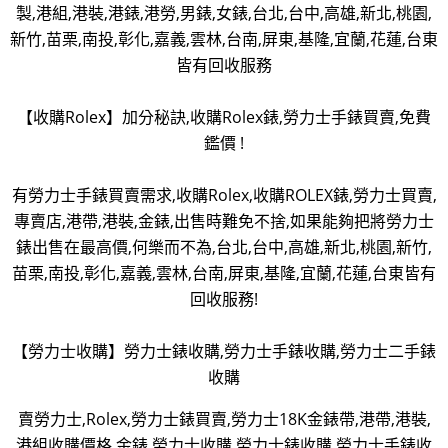
製,港組,港裝,港錶,港勞,男錶,女錶,台北,台中,高雄,新北,桃園,
新竹,苗栗,南投,彰化,嘉義,雲林,台南,屏東,基隆,宜蘭,花蓮,台東
皆有回收服務
【收購Rolex】加分秘訣,收購Rolex錶,勞力士手錶買賣,免費
鑑價 !
有勞力士手錶買賣需求,收購Rolex,收購ROLEX錶,勞力士買賣,
專賣店,港帶,港裝,金錶,出售時難免不捨,如果能夠把將勞力士
錶出售在最高價,何樂而不為,台北,台中,高雄,新北,桃園,新竹,
苗栗,南投,彰化,嘉義,雲林,台南,屏東,基隆,宜蘭,花蓮,台東皆有
回收服務!
【勞力士收購】勞力士錶收購,勞力士手錶收購,勞力士二手錶
收購
賣勞力士,Rolex,勞力士錶買賣,勞力士18K金錶帶,港帶,港裝,
港組收購價格,金錶,勞力士收購,勞力士錶收購,勞力士手錶收