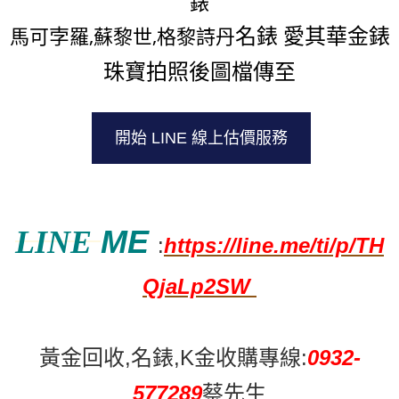
錶
名錶 愛其華金錶
孛
馬可
羅,蘇黎世,格黎詩丹
珠寶拍照後圖檔傳至
開始 LINE 線上估價服務
ME
LINE
:
https://line.me/ti/p/TH
QjaLp2SW
黃金回收,名錶,K金收購專線:
0932-
577289
蔡先生