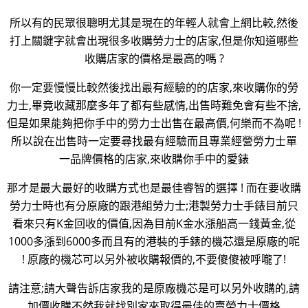
所以有的民眾很聰明尤其是現在的年輕人就會上網比較,然後
打上關鍵字就會出現很多收購勞力士的店家,但是你知道哪些
收購店家的價格是最高的嗎 ?
你一定要慢慢比較然後找出最有經驗的的店家,來收購你的勞
力士,畢竟收藏那麼多年了都有些感情,出售時難免會有些不捨,
但是如果能夠把你手中的勞力士出售在最高價,何樂而不為呢 !
所以說在出售時一定要尋找最有經驗而且專業經營勞力士單
一品牌價格的店家,來收購你手中的愛錶
那才是最大最好的收購方式也是最佳睿智的選擇 ! 而在要收購
勞力士時也有分原廠的跟港組勞力士;港製勞力士手錶目前只
看來只有K金回收的價值,因為目前K金水漲船高一錢黃金,從
1000多漲到6000多而且有的港裝的手錶的機芯還是原廠的呢
! 原廠的機芯可以另外被收購報價的,不要傻傻被呼嚨了!
請注意;請大聲告訴店家我的是原廠機芯是可以另外收購的,請
加價收購不然我就找別家來取得最佳的賣勞力士價格