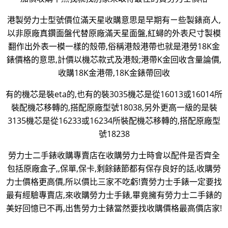
港製勞力士型號價位滿天星收購意思是早期有ㄧ些製錶商人,
以非原廠真鑽面盤代替原廠滿天星面盤,紅蟳的外表尺寸製模
翻作出外表一模一樣的殼帶,俗稱港殼港帶也就是港勞18K金
錶價格的意思,計價以機芯款式及港殼;港帶K金回收含量論價,
收購18K金港帶,18K金錶帶回收
有的機芯是裝eta的,也有的裝3035機芯是從16013或16014所
裝配機芯移轉的,搭配原廠型號18038,另外更高一級的是裝
3135機芯是從16233或16234所裝配機芯移轉的,搭配原廠型
號18238
勞力士二手錶收購專賣店在收購勞力士時會以配件是否齊全
包括原廠盒子,,保單,保卡,剩餘錶節都有保存良好的話,收購勞
力士價格更高價,所以價比三家不吃虧!賣勞力士手錶一定要找
最有經驗專賣店,來收購勞力士手錶,畢竟擁有勞力士二手錶的
美好回憶已不再,出售勞力士錶當然要找收購價格最高價店家!