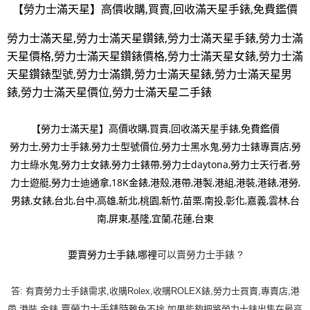
【勞力士滿天星】高價收購,買賣,回收滿天星手錶,免費鑑價
勞力士滿天星,勞力士滿天星鑽錶,勞力士滿天星手錶,勞力士滿
天星價格,勞力士滿天星鑽錶價格,勞力士滿天星女錶,勞力士滿
天星鑽錶型號,勞力士滿鑽,勞力士滿天星錶,勞力士滿天星男
錶,勞力士滿天星價位,勞力士滿天星二手錶
【勞力士滿天星】高價收購,買賣,回收滿天星手錶,免費鑑價
勞力士,勞力士手錶,勞力士型號價位,勞力士黑水鬼,勞力士錶專賣店,勞
力士綠水鬼,勞力士女錶,勞力士錶帶,勞力士daytona,勞力士天行者,勞
力士遊艇,勞力士迪通拿,18K金錶,港殼,港帶,港製,港組,港裝,港錶,港勞,
男錶,女錶,台北,台中,高雄,新北,桃園,新竹,苗栗,南投,彰化,嘉義,雲林,台
南,屏東,基隆,宜蘭,花蓮,台東
要賣勞力士手錶,哪裡
可以賣勞力士手錶 ?
答: 有賣勞力士手錶需求,收購Rolex,收購ROLEX錶,勞力士買賣,專賣店,港
賣勞力士手錶時
帶,港裝,金錶,
難免不捨,如果能夠把將勞力士錶出售在最高