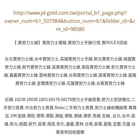
http://www.jd-gold.com.tw/portal_b1_page.php?
owner_num=b1_507984&button_num=b1&folder_id=&c
nt_id=98580
【 賣勞力士錶】賣勞力士價格,賣勞力士手錶行情,賣ROLEX回收
台北賣勞力士錶,台中賣勞力士,高雄賣勞力士手錶,新北賣勞力士錶,桃園賣
勞力士錶,新竹賣勞力士錶,苗栗賣勞力士錶,南投賣勞力士錶,彰化賣勞力士
錶,嘉義賣勞力士錶,雲林賣勞力士錶,台南賣勞力士錶,屏東賣勞力士錶,基隆
賣勞力士錶,宜蘭賣勞力士錶,花蓮賣勞力士錶,台東賣勞力士錶
紅蟳,18238,18038,1803,69178,68278勞力士手錶買賣,勞力士型號價位,二
手勞力買賣,中古勞力士買賣,Rolex二手勞力士買賣,勞力士錶收購錶帶,專賣
店,18K金錶,港殼,港帶,港製,港組,港裝,港錶,港勞,男錶,女錶,,台北,台中,高
雄,新北,桃園,新竹,苗栗,南投,彰化,嘉義,雲林,台南,屏東,基隆,宜蘭,花蓮,台
東皆有回收服務