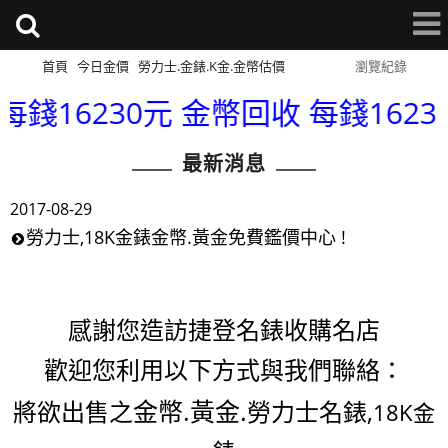
首頁
今日金價
勞力士.金錶.K金.金幣估價
網站導覽
瀏覽紀錄
0元 金幣回收 每錢16230元 金飾回收
最新消息
2017-08-29
勞力士,18K金錶金幣.黃金免費鑑價中心 !
感謝您造訪捷登名錶收購名店
歡迎您利用以下方式與我們聯絡：
金幣.黃金.
將欲出售之
勞力士名錶,
18K金