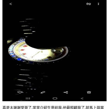
真是太謝謝堂哥了,常常介紹生意給我,他最照顧我了,就馬上與當