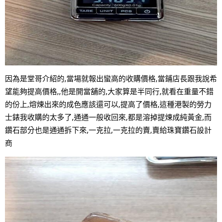
因為是堂哥介紹的,當場就報出蠻高的收購價格,當鋪店長
跟我說希
望能夠提高價格,,他是開當舖的,大家算是半同行,就看在重量不錯
的份上,熔煉出來的成色應該還可以,提高了價格,這種港製的勞力
士錶我收購的太多了,通通一般收回來,都是溶掉提煉成純黃金,而
鑽石部分也是通通拆下來,一克拉,一克拉的賣,賣給珠寶鑽石設計
商