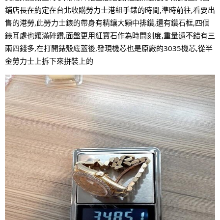
鋪店長在約定在台北收購勞力士港組手錶的時間,準時前往,看要出
售的港勞,此勞力士錶的帶身有精鑲大顆中排鑽,還有鑽石框,四個
錶耳處也鑲滿碎鑽,面盤更用紅寶石作為時間刻度,重量還不錯有三
兩四錢多,在打開錶殼底蓋後,發現機芯也是原廠的3035機芯,從半
金勞力士上拆下來拼裝上的