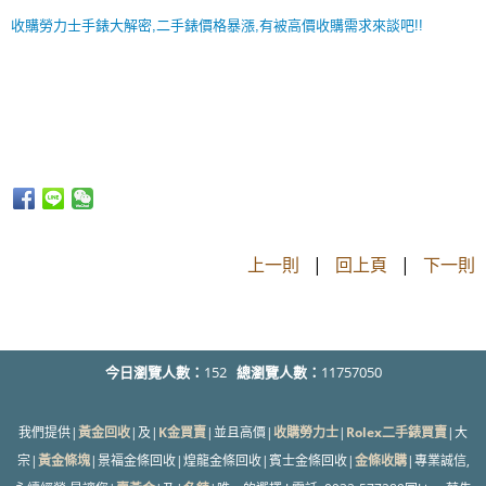
收購勞力士手錶大解密,二手錶價格暴漲,有被高價收購需求來談吧!!
上一則
|
回上頁
|
下一則
今日瀏覽人數：
152
總瀏覽人數：
11757050
我們提供|
黃金回收
|及|
K金買賣
|並且高價|
收購勞力士
|
Rolex二手錶買賣
|大
宗|
黃金條塊
|景福金條回收|煌龍金條回收|賓士金條回收|
金條收購
|專業誠信,