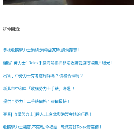
延伸閱讀:
尋找收購勞力士港組;港帶店家時,請勿踐賣 !
碾壓" 勞力士" Rolex手錶海關扣押非法收購管道取得照片曝光 !
出售手中勞力士有考慮周詳嗎 ? 價格合理嗎 ?
新北市中和區「收購勞力士手錶」際遇 !
提供 " 勞力士二手錶價格 " 報價最快 !
專業[ 收購勞力士 ]達人,上台北與港製金錶的巧遇 !
收購勞力士揭密,不藏私,全揭露 ! 教您買好Rolex賣高價 !