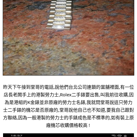
昨天下午接到堂哥的電話,說他們台北公司連鎖的當舖裡面,有一位
店長老闆手上的港製勞力士,Rolex二手錶要出售,叫我前往收購,因
為是港組的K金錶並非原廠的勞力士名錶,
我就問堂哥說這只勞力
士二手錶的機芯是否原廠的,堂哥說他自己也不知道,要我自己跟對
方聯絡,因為
一般港製的勞力士的手錶成色是不標準的,如有裝上原
廠機芯收購價格較高 ! 