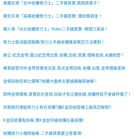
美魔女尋「台中收購勞力士」二手錶買賣,換現買車子 !
陳先生尋「高雄收購勞力士」二手錶買賣~籌結婚資金！
婦人尋「台北收購勞力士」Rolex二手錶買賣~救開刀弟弟 !
勞力士取消驗證服務/勞力士手錶收購專家教您方法應對 !
蔣公 紀念金幣;國父紀念幣出售,收購,回收,買賣,價格查詢,永續經營 !
專業經營30年金幣買賣老店家,各式金幣回收,收購,出售,金幣價格查詢
金條回收前有比價嗎?收購大盤商主要通路機密破解 !
即時金條價格,買賣前先查詢,回收才有比價依據,收購時就不會被呼嚨了 !
早期買的港組勞力士有在收購?讓K金回收提煉工廠為您解密!!
K金回收重點拆解,賣K金如何被收購在最高價!
收購勞力士機密破解,二手錶買賣要注意事項!