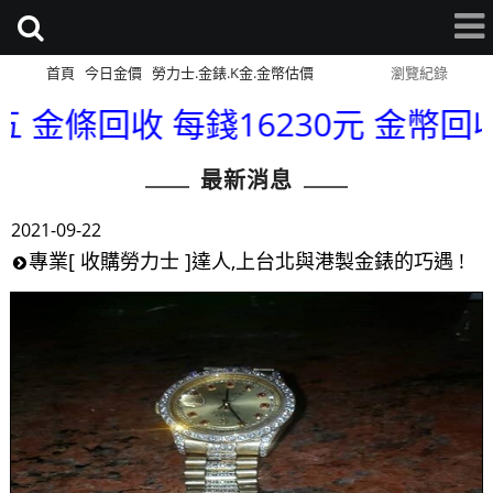
首頁
今日金價
勞力士.金錶.K金.金幣估價
網站導覽
瀏覽紀錄
收 每錢16230元 金幣回收 每錢162
最新消息
2021-09-22
專業[ 收購勞力士 ]達人,上台北與港製金錶的巧遇 !