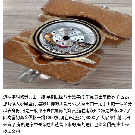
這種港組的勞力士手錶,早期民國八十幾年的時候,賣出來最多了,因為
那時候大家樂盛行,喜歡賭博的江湖兄弟,大家出門一定手上戴一個金勞
以表身份,可是一般都不去買原廠的嫌貴,這種港裝K金錶是越來越少了,
因為當初黃金價格一錢1000多,現在已經漲到6000了,大家都把他丟出
來賣了,有的是家中長輩過世遺留下來的,有的是自己趁金價高,拿出來
換現金的