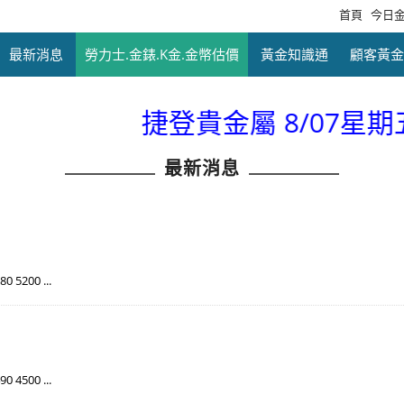
首頁
今日
最新消息
勞力士.金錶.K金.金幣估價
黃金知識通
顧客黃金
捷登貴金屬 8/07星期五 金
最新消息
5200 ...
4500 ...