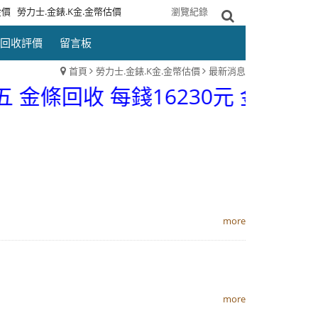
金價
勞力士.金錶.K金.金幣估價
網站導覽
瀏覽紀錄
回收評價
留言板
首頁
勞力士.金錶.K金.金幣估價
最新消息
條回收 每錢16230元 金幣回收 每錢
more
more